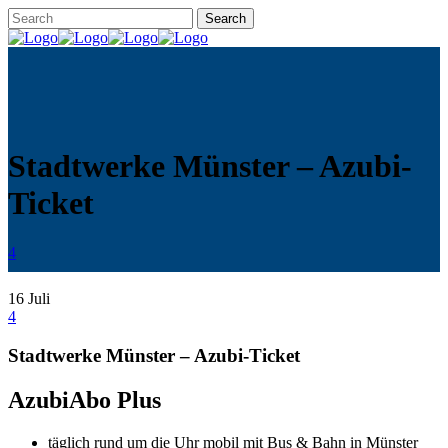
Stadtwerke Münster – Azubi-
Ticket
4
16
Juli
4
Stadtwerke Münster – Azubi-Ticket
AzubiAbo Plus
täglich rund um die Uhr mobil mit Bus & Bahn in Münster