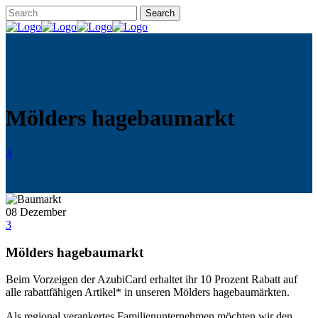
Mölders hagebaumarkt
3
08
Dezember
3
Mölders hagebaumarkt
Beim Vorzeigen der AzubiCard erhaltet ihr 10 Prozent Rabatt auf
alle rabattfähigen Artikel* in unseren Mölders hagebaumärkten.
Als regional verankertes Familienunternehmen möchten wir den