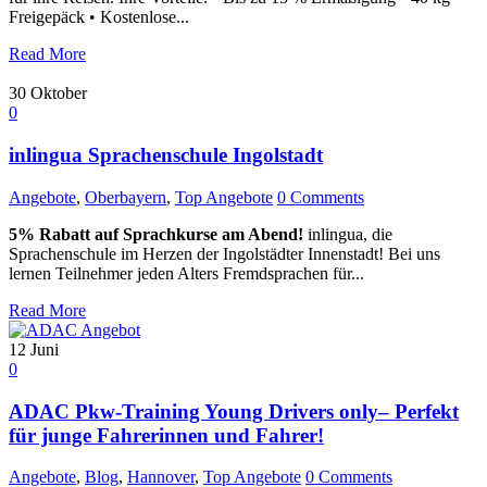
Freigepäck • Kostenlose...
Read More
30
Oktober
0
inlingua Sprachenschule Ingolstadt
Angebote
,
Oberbayern
,
Top Angebote
0 Comments
5% Rabatt auf Sprachkurse am Abend!
inlingua, die
Sprachenschule im Herzen der Ingolstädter Innenstadt! Bei uns
lernen Teilnehmer jeden Alters Fremdsprachen für...
Read More
12
Juni
0
ADAC Pkw-Training Young Drivers only– Perfekt
für junge Fahrerinnen und Fahrer!
Angebote
,
Blog
,
Hannover
,
Top Angebote
0 Comments