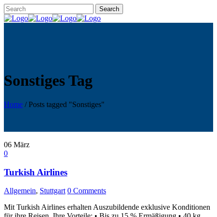
Sonstiges Tag
Home
/
Posts tagged "Sonstiges"
06
März
0
Turkish Airlines
Allgemein
,
Stuttgart
0 Comments
Mit Turkish Airlines erhalten Auszubildende exklusive Konditionen
für ihre Reisen. Ihre Vorteile: • Bis zu 15 % Ermäßigung • 40 kg