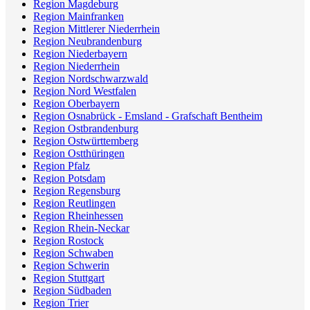
Region Magdeburg
Region Mainfranken
Region Mittlerer Niederrhein
Region Neubrandenburg
Region Niederbayern
Region Niederrhein
Region Nordschwarzwald
Region Nord Westfalen
Region Oberbayern
Region Osnabrück - Emsland - Grafschaft Bentheim
Region Ostbrandenburg
Region Ostwürttemberg
Region Ostthüringen
Region Pfalz
Region Potsdam
Region Regensburg
Region Reutlingen
Region Rheinhessen
Region Rhein-Neckar
Region Rostock
Region Schwaben
Region Schwerin
Region Stuttgart
Region Südbaden
Region Trier