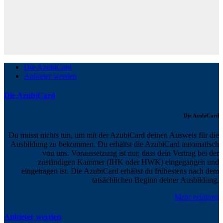
Die AzubiCard
Anbieter werden
Die AzubiCard
Die AzubiCard
Du musst nichts tun, um mit der AzubiCard deinen Ausweis für die
Ausbildung zu bekommen. Du erhältst die AzubiCard automatisch
von uns. Voraussetzung ist nur, dass dein Vertrag bei der
zuständigen Kammer (IHK oder HWK) eingegangen und
eingetragen ist. Die AzubiCard erhältst du frühestens nach dem
tatsächlichen Beginn deiner Ausbildung.
Mehr erfahren
Anbieter werden