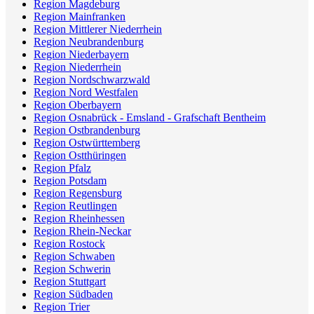
Region Magdeburg
Region Mainfranken
Region Mittlerer Niederrhein
Region Neubrandenburg
Region Niederbayern
Region Niederrhein
Region Nordschwarzwald
Region Nord Westfalen
Region Oberbayern
Region Osnabrück - Emsland - Grafschaft Bentheim
Region Ostbrandenburg
Region Ostwürttemberg
Region Ostthüringen
Region Pfalz
Region Potsdam
Region Regensburg
Region Reutlingen
Region Rheinhessen
Region Rhein-Neckar
Region Rostock
Region Schwaben
Region Schwerin
Region Stuttgart
Region Südbaden
Region Trier