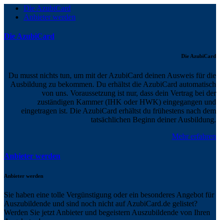
Die AzubiCard
Anbieter werden
Die AzubiCard
Die AzubiCard
Du musst nichts tun, um mit der AzubiCard deinen Ausweis für die
Ausbildung zu bekommen. Du erhältst die AzubiCard automatisch
von uns. Voraussetzung ist nur, dass dein Vertrag bei der
zuständigen Kammer (IHK oder HWK) eingegangen und
eingetragen ist. Die AzubiCard erhältst du frühestens nach dem
tatsächlichen Beginn deiner Ausbildung.
Mehr erfahren
Anbieter werden
Anbieter werden
Sie haben eine tolle Vergünstigung oder ein besonderes Angebot für
Auszubildende und sind noch nicht auf AzubiCard.de gelistet?
Werden Sie jetzt Anbieter und begeistern Auszubildende von Ihren