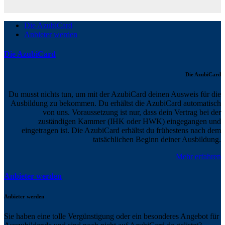
Die AzubiCard
Anbieter werden
Die AzubiCard
Die AzubiCard
Du musst nichts tun, um mit der AzubiCard deinen Ausweis für die
Ausbildung zu bekommen. Du erhältst die AzubiCard automatisch
von uns. Voraussetzung ist nur, dass dein Vertrag bei der
zuständigen Kammer (IHK oder HWK) eingegangen und
eingetragen ist. Die AzubiCard erhältst du frühestens nach dem
tatsächlichen Beginn deiner Ausbildung.
Mehr erfahren
Anbieter werden
Anbieter werden
Sie haben eine tolle Vergünstigung oder ein besonderes Angebot für