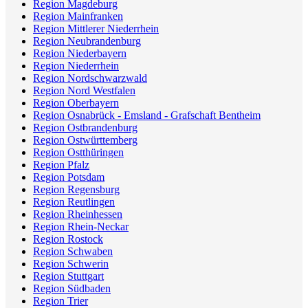
Region Magdeburg
Region Mainfranken
Region Mittlerer Niederrhein
Region Neubrandenburg
Region Niederbayern
Region Niederrhein
Region Nordschwarzwald
Region Nord Westfalen
Region Oberbayern
Region Osnabrück - Emsland - Grafschaft Bentheim
Region Ostbrandenburg
Region Ostwürttemberg
Region Ostthüringen
Region Pfalz
Region Potsdam
Region Regensburg
Region Reutlingen
Region Rheinhessen
Region Rhein-Neckar
Region Rostock
Region Schwaben
Region Schwerin
Region Stuttgart
Region Südbaden
Region Trier