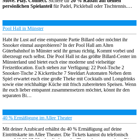
Move. Play. Connect.
Sichere dir
20 % Rabatt auf deinen
persönlichen Spielanteil
für Padel, Pickleball oder Tischtennis.…
Pool Hall in Münster
Habt ihr Lust auf eine entspannte Partie Billard oder möchtet ihr
Snooker einmal ausprobieren? In der Pool Hall am Alten
Güterbahnhof in Münster seid ihr genau richtig. Kommt vorbei und
überzeugt euch selbst. Die Pool Hall ist das größte Billard-Center im
Münsterland und bietet euch eine moderne und vielseitige
Freizeitlocation. Euch stehen zur Verfügung: 22 Pool-Tische 2
Snooker-Tische 2 Kickertische 7 Steeldart Automaten Neben dem
Spiel erwartet euch eine große Theke mit Cocktails und Longdrinks
sowie eine reichhaltige Küche mit frisch zubereiteten Speisen. Wenn
ihr euch lieber entspannt zusammensetzen möchtet, könnt ihr den
separaten Bi…
40 % Ermäßigung im Allee Theater
Mit deiner Azubicard erhältst du 40 % Ermäßigung auf deine
Eintrittskarte im Allee Theater. Die Tickets kannst du telefonisch