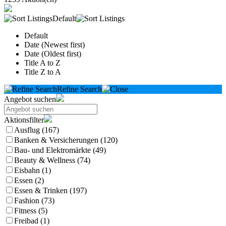
Default
Default
Date (Newest first)
Date (Oldest first)
Title A to Z
Title Z to A
Refine Search
Angebot suchen
Aktionsfilter
Ausflug (167)
Banken & Versicherungen (120)
Bau- und Elektromärkte (49)
Beauty & Wellness (74)
Eisbahn (1)
Essen (2)
Essen & Trinken (197)
Fashion (73)
Fitness (5)
Freibad (1)