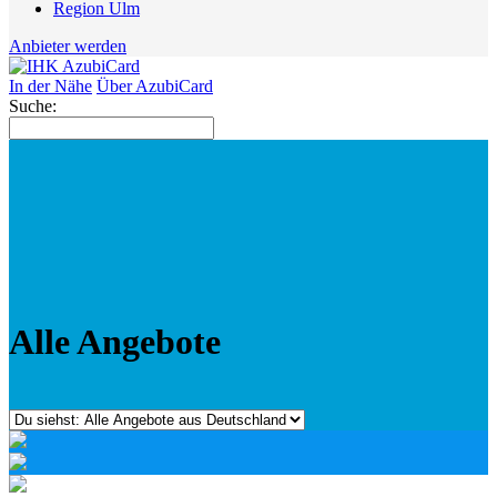
Region Ulm
Anbieter werden
In der Nähe
Über AzubiCard
Suche:
Alle Angebote