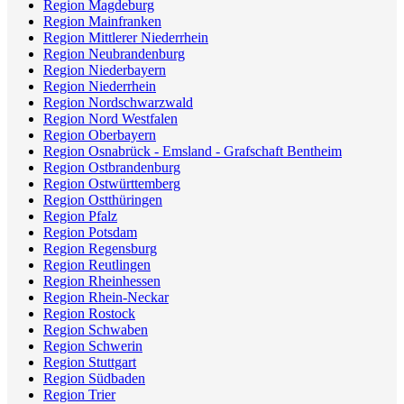
Region Magdeburg
Region Mainfranken
Region Mittlerer Niederrhein
Region Neubrandenburg
Region Niederbayern
Region Niederrhein
Region Nordschwarzwald
Region Nord Westfalen
Region Oberbayern
Region Osnabrück - Emsland - Grafschaft Bentheim
Region Ostbrandenburg
Region Ostwürttemberg
Region Ostthüringen
Region Pfalz
Region Potsdam
Region Regensburg
Region Reutlingen
Region Rheinhessen
Region Rhein-Neckar
Region Rostock
Region Schwaben
Region Schwerin
Region Stuttgart
Region Südbaden
Region Trier