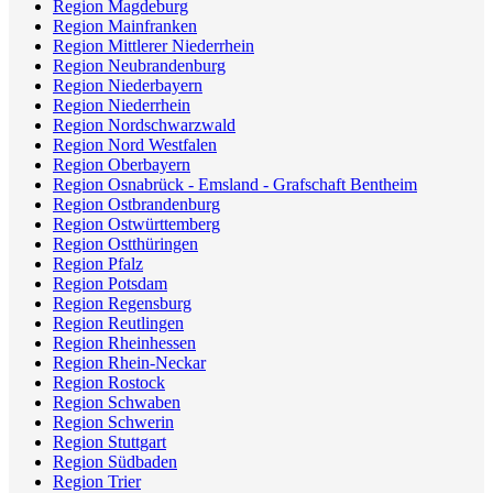
Region Magdeburg
Region Mainfranken
Region Mittlerer Niederrhein
Region Neubrandenburg
Region Niederbayern
Region Niederrhein
Region Nordschwarzwald
Region Nord Westfalen
Region Oberbayern
Region Osnabrück - Emsland - Grafschaft Bentheim
Region Ostbrandenburg
Region Ostwürttemberg
Region Ostthüringen
Region Pfalz
Region Potsdam
Region Regensburg
Region Reutlingen
Region Rheinhessen
Region Rhein-Neckar
Region Rostock
Region Schwaben
Region Schwerin
Region Stuttgart
Region Südbaden
Region Trier