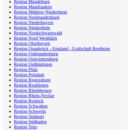
Region Magdeburg
Region Mainfranken
Region Mittlerer Niederrhein
Region Neubrandenburg
Region Niederbayern
Region Niederrhein
Region Nordschwarzwald
Region Nord Westfalen
Region Oberbayern
Region Osnabrück - Emsland - Grafschaft Bentheim
Region Ostbrandenburg
Region Ostwürttemberg
Region Ostthüringen
Region Pfalz
Region Potsdam
Region Regensburg
Region Reutlingen
Region Rheinhessen
Region Rhein-Neckar
Region Rostock
Region Schwaben
Region Schwerin
Region Stuttgart
Region Südbaden
Region Trier