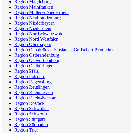
Region Magdeburg
Region Mainfranken
Region Mittlerer Niederrhein
Region Neubrandenburg
Region Niederbayern
Region Niederrhein
Region Nordschwarzwald
Region Nord Westfalen
Region Oberbayern
Region Osnabrück - Emsland - Grafschaft Bentheim
Region Ostbrandenburg
Region Ostwürttemberg
Region Ostthüringen
Region Pfalz
Region Potsdam
Region Regensburg
Region Reutlingen
Region Rheinhessen
Region Rhein-Neckar
Region Rostock
Region Schwaben
Region Schwerin
Region Stuttgart
Region Südbaden
Region Trier