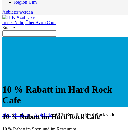
Region Ulm
Anbieter werden
In der Nähe
Über AzubiCard
Suche:
10 % Rabatt im Hard Rock
Cafe
Start
Hamburg
Angebote
10 % Rabatt im Hard Rock Cafe
10 % Rabatt im Hard Rock Cafe
10 % Rabatt im Shop und im Restaurant