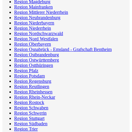
Region Magdeburg
Region Mainfranken
Region Mittlerer Niederrhein
Region Neubrandenburg
Region Niederbayern
Region Niederrhein
Region Nordschwarzwald
Region Nord Westfalen
Region Oberbayern
Region Osnabrück - Emsland - Grafschaft Bentheim
Region Ostbrandenburg
Region Ostwürttemberg
Region Ostthüringen
Region Pfalz
Region Potsdam
Region Regensburg
Region Reutlingen
Region Rheinhessen
Region Rhein-Neckar
Region Rostock
Region Schwaben
Region Schwerin
Region Stuttgart
Region Südbaden
Region Trier