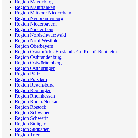
Region Magdeburg
Region Mainfranken
Region Mittlerer Niederrhein
Region Neubrandenburg
Region Niederbayern
Region Niederrhein
Region Nordschwarzwald
Region Nord Westfalen
Region Oberbayern
Region Osnabrück - Emsland - Grafschaft Bentheim
Region Ostbrandenburg
Region Ostwürttemberg
Region Ostthüringen
Region Pfalz
Region Potsdam
Region Regensburg
Region Reutlingen
Region Rheinhessen
Region Rhein-Neckar
Region Rostock
Region Schwaben
Region Schwerin
Region Stuttgart
Region Südbaden
Region Trier