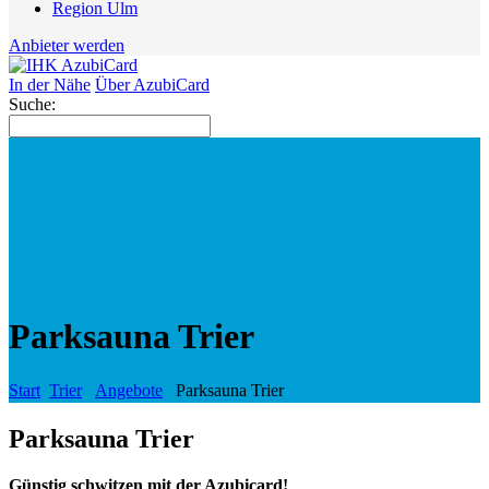
Region Ulm
Anbieter werden
In der Nähe
Über AzubiCard
Suche:
Parksauna Trier
Start
Trier
Angebote
Parksauna Trier
Parksauna Trier
Günstig schwitzen mit der Azubicard!