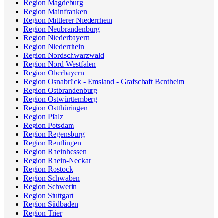
Region Magdeburg
Region Mainfranken
Region Mittlerer Niederrhein
Region Neubrandenburg
Region Niederbayern
Region Niederrhein
Region Nordschwarzwald
Region Nord Westfalen
Region Oberbayern
Region Osnabrück - Emsland - Grafschaft Bentheim
Region Ostbrandenburg
Region Ostwürttemberg
Region Ostthüringen
Region Pfalz
Region Potsdam
Region Regensburg
Region Reutlingen
Region Rheinhessen
Region Rhein-Neckar
Region Rostock
Region Schwaben
Region Schwerin
Region Stuttgart
Region Südbaden
Region Trier