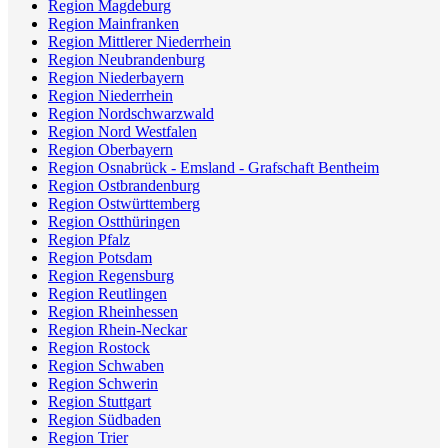
Region Magdeburg
Region Mainfranken
Region Mittlerer Niederrhein
Region Neubrandenburg
Region Niederbayern
Region Niederrhein
Region Nordschwarzwald
Region Nord Westfalen
Region Oberbayern
Region Osnabrück - Emsland - Grafschaft Bentheim
Region Ostbrandenburg
Region Ostwürttemberg
Region Ostthüringen
Region Pfalz
Region Potsdam
Region Regensburg
Region Reutlingen
Region Rheinhessen
Region Rhein-Neckar
Region Rostock
Region Schwaben
Region Schwerin
Region Stuttgart
Region Südbaden
Region Trier