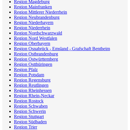
Region Magdeburg
Region Mainfranken
Region Mittlerer Niederrhein
Region Neubrandenburg
Region Niederbayern
Region Niederrhein
Region Nordschwarzwald
Region Nord Westfalen
Region Oberbayern
Region Osnabrück - Emsland - Grafschaft Bentheim
Region Ostbrandenburg
Region Ostwürttemberg
Region Ostthüringen
Region Pfalz
Region Potsdam
Region Regensburg
Region Reutlingen
Region Rheinhessen
Region Rhein-Neckar
Region Rostock
Region Schwaben
Region Schwerin
Region Stuttgart
Region Südbaden
Region Trier