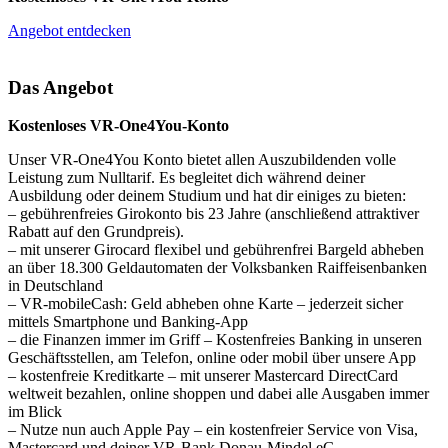
Angebot entdecken
Das Angebot
Kostenloses VR-One4You-Konto
Unser VR-One4You Konto bietet allen Auszubildenden volle
Leistung zum Nulltarif. Es begleitet dich während deiner
Ausbildung oder deinem Studium und hat dir einiges zu bieten:
– gebührenfreies Girokonto bis 23 Jahre (anschließend attraktiver
Rabatt auf den Grundpreis).
– mit unserer Girocard flexibel und gebührenfrei Bargeld abheben
an über 18.300 Geldautomaten der Volksbanken Raiffeisenbanken
in Deutschland
– VR-mobileCash: Geld abheben ohne Karte – jederzeit sicher
mittels Smartphone und Banking-App
– die Finanzen immer im Griff – Kostenfreies Banking in unseren
Geschäftsstellen, am Telefon, online oder mobil über unsere App
– kostenfreie Kreditkarte – mit unserer Mastercard DirectCard
weltweit bezahlen, online shoppen und dabei alle Ausgaben immer
im Blick
– Nutze nun auch Apple Pay – ein kostenfreier Service von Visa,
Mastercard und deiner VR-Bank Donau-Mindel eG