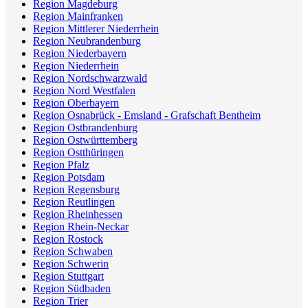
Region Magdeburg
Region Mainfranken
Region Mittlerer Niederrhein
Region Neubrandenburg
Region Niederbayern
Region Niederrhein
Region Nordschwarzwald
Region Nord Westfalen
Region Oberbayern
Region Osnabrück - Emsland - Grafschaft Bentheim
Region Ostbrandenburg
Region Ostwürttemberg
Region Ostthüringen
Region Pfalz
Region Potsdam
Region Regensburg
Region Reutlingen
Region Rheinhessen
Region Rhein-Neckar
Region Rostock
Region Schwaben
Region Schwerin
Region Stuttgart
Region Südbaden
Region Trier