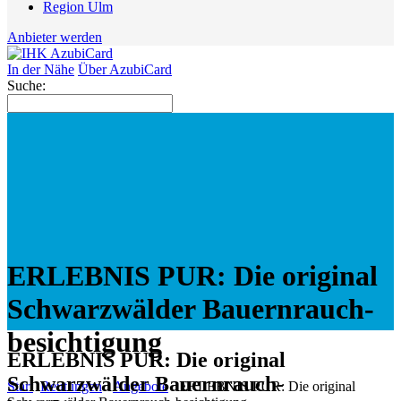
Region Ulm
Anbieter werden
In der Nähe
Über AzubiCard
Suche:
ERLEBNIS PUR: Die original
Schwarzwälder Bauernrauch-
besichtigung
ERLEBNIS PUR: Die original
Schwarzwälder Bauernrauch-
Start
Reutlingen
Angebote
ERLEBNIS PUR: Die original