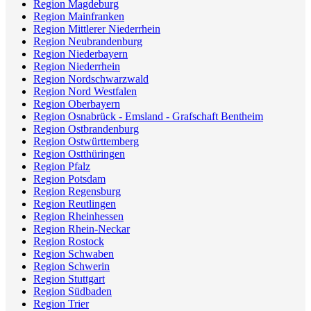
Region Magdeburg
Region Mainfranken
Region Mittlerer Niederrhein
Region Neubrandenburg
Region Niederbayern
Region Niederrhein
Region Nordschwarzwald
Region Nord Westfalen
Region Oberbayern
Region Osnabrück - Emsland - Grafschaft Bentheim
Region Ostbrandenburg
Region Ostwürttemberg
Region Ostthüringen
Region Pfalz
Region Potsdam
Region Regensburg
Region Reutlingen
Region Rheinhessen
Region Rhein-Neckar
Region Rostock
Region Schwaben
Region Schwerin
Region Stuttgart
Region Südbaden
Region Trier