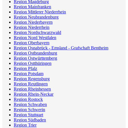
Region Magdeburg
Region Mainfranken
Region Mittlerer Niederrhein
Region Neubrandenburg
Region Niederbayern
Region Niederrhein
Region Nordschwarzwald
Region Nord Westfalen
Region Oberbayern
Region Osnabrück - Emsland - Grafschaft Bentheim
Region Ostbrandenburg
Region Ostwürttemberg
Region Ostthüringen
Region Pfalz
Region Potsdam
Region Regensburg
Region Reutlingen
Region Rheinhessen
Region Rhein-Neckar
Region Rostock
Region Schwaben
Region Schwerin
Region Stuttgart
Region Südbaden
Region Trier