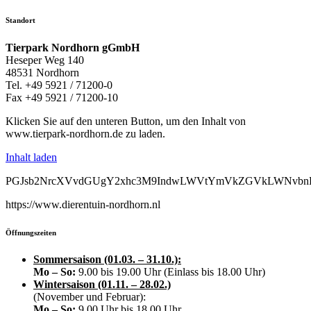
Standort
Tierpark Nordhorn gGmbH
Heseper Weg 140
48531 Nordhorn
Tel. +49 5921 / 71200-0
Fax +49 5921 / 71200-10
Klicken Sie auf den unteren Button, um den Inhalt von
www.tierpark-nordhorn.de zu laden.
Inhalt laden
PGJsb2NrcXVvdGUgY2xhc3M9IndwLWVtYmVkZGVkLWNvbnRlb
https://www.dierentuin-nordhorn.nl
Öffnungszeiten
Sommersaison (01.03. – 31.10.):
Mo – So:
9.00 bis 19.00 Uhr (Einlass bis 18.00 Uhr)
Wintersaison (01.11. – 28.02.)
(November und Februar):
Mo – So:
9.00 Uhr bis 18.00 Uhr