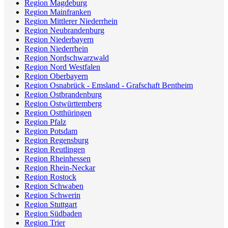
Region Magdeburg
Region Mainfranken
Region Mittlerer Niederrhein
Region Neubrandenburg
Region Niederbayern
Region Niederrhein
Region Nordschwarzwald
Region Nord Westfalen
Region Oberbayern
Region Osnabrück - Emsland - Grafschaft Bentheim
Region Ostbrandenburg
Region Ostwürttemberg
Region Ostthüringen
Region Pfalz
Region Potsdam
Region Regensburg
Region Reutlingen
Region Rheinhessen
Region Rhein-Neckar
Region Rostock
Region Schwaben
Region Schwerin
Region Stuttgart
Region Südbaden
Region Trier