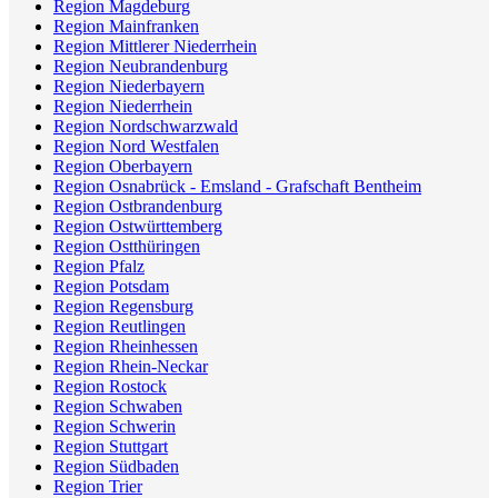
Region Magdeburg
Region Mainfranken
Region Mittlerer Niederrhein
Region Neubrandenburg
Region Niederbayern
Region Niederrhein
Region Nordschwarzwald
Region Nord Westfalen
Region Oberbayern
Region Osnabrück - Emsland - Grafschaft Bentheim
Region Ostbrandenburg
Region Ostwürttemberg
Region Ostthüringen
Region Pfalz
Region Potsdam
Region Regensburg
Region Reutlingen
Region Rheinhessen
Region Rhein-Neckar
Region Rostock
Region Schwaben
Region Schwerin
Region Stuttgart
Region Südbaden
Region Trier