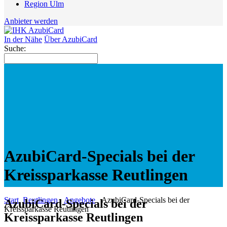
Region Ulm
Anbieter werden
In der Nähe
Über AzubiCard
Suche:
AzubiCard-Specials bei der
Kreissparkasse Reutlingen
Start
Reutlingen
Angebote
AzubiCard-Specials bei der
AzubiCard-Specials bei der
Kreissparkasse Reutlingen
Kreissparkasse Reutlingen