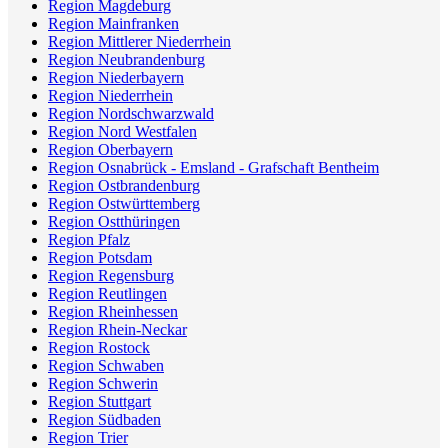
Region Magdeburg
Region Mainfranken
Region Mittlerer Niederrhein
Region Neubrandenburg
Region Niederbayern
Region Niederrhein
Region Nordschwarzwald
Region Nord Westfalen
Region Oberbayern
Region Osnabrück - Emsland - Grafschaft Bentheim
Region Ostbrandenburg
Region Ostwürttemberg
Region Ostthüringen
Region Pfalz
Region Potsdam
Region Regensburg
Region Reutlingen
Region Rheinhessen
Region Rhein-Neckar
Region Rostock
Region Schwaben
Region Schwerin
Region Stuttgart
Region Südbaden
Region Trier