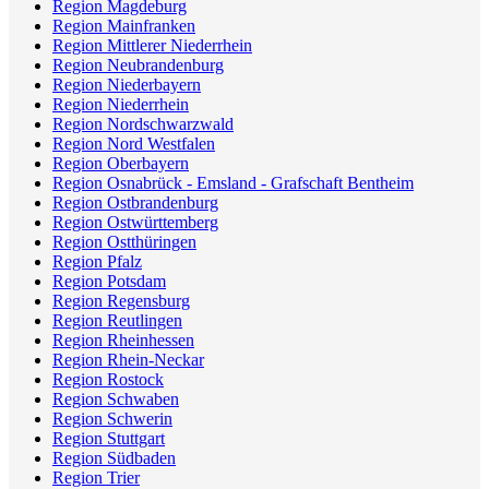
Region Magdeburg
Region Mainfranken
Region Mittlerer Niederrhein
Region Neubrandenburg
Region Niederbayern
Region Niederrhein
Region Nordschwarzwald
Region Nord Westfalen
Region Oberbayern
Region Osnabrück - Emsland - Grafschaft Bentheim
Region Ostbrandenburg
Region Ostwürttemberg
Region Ostthüringen
Region Pfalz
Region Potsdam
Region Regensburg
Region Reutlingen
Region Rheinhessen
Region Rhein-Neckar
Region Rostock
Region Schwaben
Region Schwerin
Region Stuttgart
Region Südbaden
Region Trier