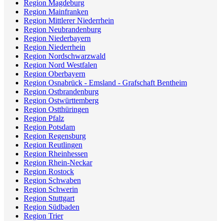
Region Magdeburg
Region Mainfranken
Region Mittlerer Niederrhein
Region Neubrandenburg
Region Niederbayern
Region Niederrhein
Region Nordschwarzwald
Region Nord Westfalen
Region Oberbayern
Region Osnabrück - Emsland - Grafschaft Bentheim
Region Ostbrandenburg
Region Ostwürttemberg
Region Ostthüringen
Region Pfalz
Region Potsdam
Region Regensburg
Region Reutlingen
Region Rheinhessen
Region Rhein-Neckar
Region Rostock
Region Schwaben
Region Schwerin
Region Stuttgart
Region Südbaden
Region Trier