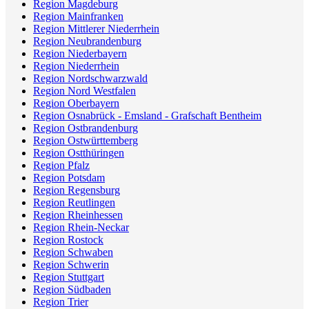
Region Magdeburg
Region Mainfranken
Region Mittlerer Niederrhein
Region Neubrandenburg
Region Niederbayern
Region Niederrhein
Region Nordschwarzwald
Region Nord Westfalen
Region Oberbayern
Region Osnabrück - Emsland - Grafschaft Bentheim
Region Ostbrandenburg
Region Ostwürttemberg
Region Ostthüringen
Region Pfalz
Region Potsdam
Region Regensburg
Region Reutlingen
Region Rheinhessen
Region Rhein-Neckar
Region Rostock
Region Schwaben
Region Schwerin
Region Stuttgart
Region Südbaden
Region Trier