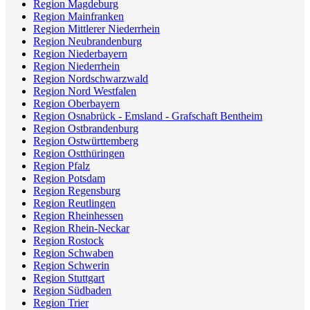
Region Magdeburg
Region Mainfranken
Region Mittlerer Niederrhein
Region Neubrandenburg
Region Niederbayern
Region Niederrhein
Region Nordschwarzwald
Region Nord Westfalen
Region Oberbayern
Region Osnabrück - Emsland - Grafschaft Bentheim
Region Ostbrandenburg
Region Ostwürttemberg
Region Ostthüringen
Region Pfalz
Region Potsdam
Region Regensburg
Region Reutlingen
Region Rheinhessen
Region Rhein-Neckar
Region Rostock
Region Schwaben
Region Schwerin
Region Stuttgart
Region Südbaden
Region Trier