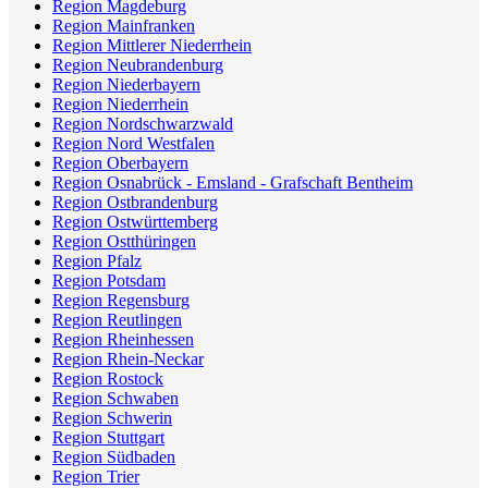
Region Magdeburg
Region Mainfranken
Region Mittlerer Niederrhein
Region Neubrandenburg
Region Niederbayern
Region Niederrhein
Region Nordschwarzwald
Region Nord Westfalen
Region Oberbayern
Region Osnabrück - Emsland - Grafschaft Bentheim
Region Ostbrandenburg
Region Ostwürttemberg
Region Ostthüringen
Region Pfalz
Region Potsdam
Region Regensburg
Region Reutlingen
Region Rheinhessen
Region Rhein-Neckar
Region Rostock
Region Schwaben
Region Schwerin
Region Stuttgart
Region Südbaden
Region Trier