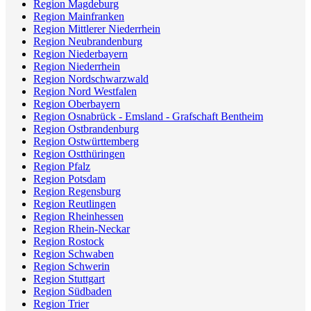
Region Magdeburg
Region Mainfranken
Region Mittlerer Niederrhein
Region Neubrandenburg
Region Niederbayern
Region Niederrhein
Region Nordschwarzwald
Region Nord Westfalen
Region Oberbayern
Region Osnabrück - Emsland - Grafschaft Bentheim
Region Ostbrandenburg
Region Ostwürttemberg
Region Ostthüringen
Region Pfalz
Region Potsdam
Region Regensburg
Region Reutlingen
Region Rheinhessen
Region Rhein-Neckar
Region Rostock
Region Schwaben
Region Schwerin
Region Stuttgart
Region Südbaden
Region Trier