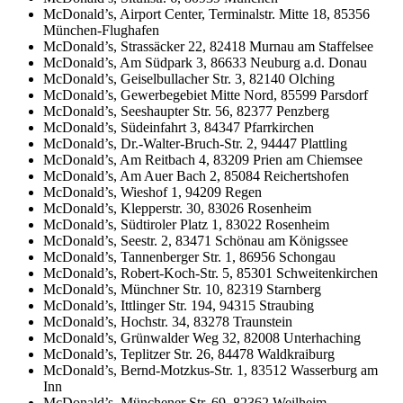
McDonald’s, Airport Center, Terminalstr. Mitte 18, 85356
München-Flughafen
McDonald’s, Strassäcker 22, 82418 Murnau am Staffelsee
McDonald’s, Am Südpark 3, 86633 Neuburg a.d. Donau
McDonald’s, Geiselbullacher Str. 3, 82140 Olching
McDonald’s, Gewerbegebiet Mitte Nord, 85599 Parsdorf
McDonald’s, Seeshaupter Str. 56, 82377 Penzberg
McDonald’s, Südeinfahrt 3, 84347 Pfarrkirchen
McDonald’s, Dr.-Walter-Bruch-Str. 2, 94447 Plattling
McDonald’s, Am Reitbach 4, 83209 Prien am Chiemsee
McDonald’s, Am Auer Bach 2, 85084 Reichertshofen
McDonald’s, Wieshof 1, 94209 Regen
McDonald’s, Klepperstr. 30, 83026 Rosenheim
McDonald’s, Südtiroler Platz 1, 83022 Rosenheim
McDonald’s, Seestr. 2, 83471 Schönau am Königssee
McDonald’s, Tannenberger Str. 1, 86956 Schongau
McDonald’s, Robert-Koch-Str. 5, 85301 Schweitenkirchen
McDonald’s, Münchner Str. 10, 82319 Starnberg
McDonald’s, Ittlinger Str. 194, 94315 Straubing
McDonald’s, Hochstr. 34, 83278 Traunstein
McDonald’s, Grünwalder Weg 32, 82008 Unterhaching
McDonald’s, Teplitzer Str. 26, 84478 Waldkraiburg
McDonald’s, Bernd-Motzkus-Str. 1, 83512 Wasserburg am
Inn
McDonald’s, Münchener Str. 69, 82362 Weilheim