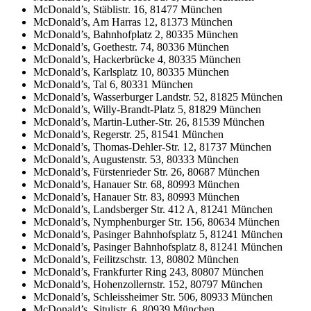
McDonald’s, Stäblistr. 16, 81477 München
McDonald’s, Am Harras 12, 81373 München
McDonald’s, Bahnhofplatz 2, 80335 München
McDonald’s, Goethestr. 74, 80336 München
McDonald’s, Hackerbrücke 4, 80335 München
McDonald’s, Karlsplatz 10, 80335 München
McDonald’s, Tal 6, 80331 München
McDonald’s, Wasserburger Landstr. 52, 81825 München
McDonald’s, Willy-Brandt-Platz 5, 81829 München
McDonald’s, Martin-Luther-Str. 26, 81539 München
McDonald’s, Regerstr. 25, 81541 München
McDonald’s, Thomas-Dehler-Str. 12, 81737 München
McDonald’s, Augustenstr. 53, 80333 München
McDonald’s, Fürstenrieder Str. 26, 80687 München
McDonald’s, Hanauer Str. 68, 80993 München
McDonald’s, Hanauer Str. 83, 80993 München
McDonald’s, Landsberger Str. 412 A, 81241 München
McDonald’s, Nymphenburger Str. 156, 80634 München
McDonald’s, Pasinger Bahnhofsplatz 5, 81241 München
McDonald’s, Pasinger Bahnhofsplatz 8, 81241 München
McDonald’s, Feilitzschstr. 13, 80802 München
McDonald’s, Frankfurter Ring 243, 80807 München
McDonald’s, Hohenzollernstr. 152, 80797 München
McDonald’s, Schleissheimer Str. 506, 80933 München
McDonald’s, Situlistr. 6, 80939 München