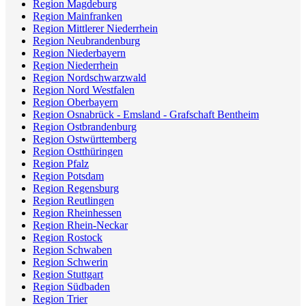
Region Magdeburg
Region Mainfranken
Region Mittlerer Niederrhein
Region Neubrandenburg
Region Niederbayern
Region Niederrhein
Region Nordschwarzwald
Region Nord Westfalen
Region Oberbayern
Region Osnabrück - Emsland - Grafschaft Bentheim
Region Ostbrandenburg
Region Ostwürttemberg
Region Ostthüringen
Region Pfalz
Region Potsdam
Region Regensburg
Region Reutlingen
Region Rheinhessen
Region Rhein-Neckar
Region Rostock
Region Schwaben
Region Schwerin
Region Stuttgart
Region Südbaden
Region Trier