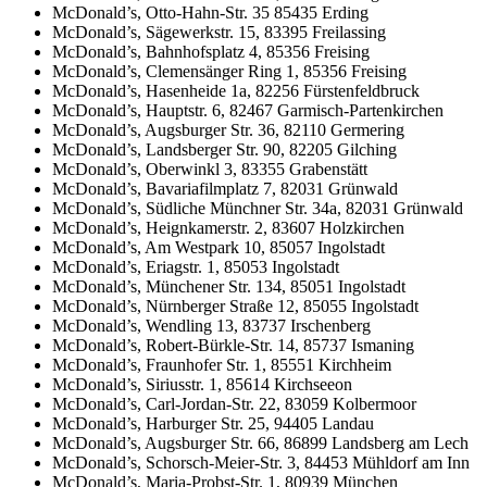
McDonald’s, Otto-Hahn-Str. 35 85435 Erding
McDonald’s, Sägewerkstr. 15, 83395 Freilassing
McDonald’s, Bahnhofsplatz 4, 85356 Freising
McDonald’s, Clemensänger Ring 1, 85356 Freising
McDonald’s, Hasenheide 1a, 82256 Fürstenfeldbruck
McDonald’s, Hauptstr. 6, 82467 Garmisch-Partenkirchen
McDonald’s, Augsburger Str. 36, 82110 Germering
McDonald’s, Landsberger Str. 90, 82205 Gilching
McDonald’s, Oberwinkl 3, 83355 Grabenstätt
McDonald’s, Bavariafilmplatz 7, 82031 Grünwald
McDonald’s, Südliche Münchner Str. 34a, 82031 Grünwald
McDonald’s, Heignkamerstr. 2, 83607 Holzkirchen
McDonald’s, Am Westpark 10, 85057 Ingolstadt
McDonald’s, Eriagstr. 1, 85053 Ingolstadt
McDonald’s, Münchener Str. 134, 85051 Ingolstadt
McDonald’s, Nürnberger Straße 12, 85055 Ingolstadt
McDonald’s, Wendling 13, 83737 Irschenberg
McDonald’s, Robert-Bürkle-Str. 14, 85737 Ismaning
McDonald’s, Fraunhofer Str. 1, 85551 Kirchheim
McDonald’s, Siriusstr. 1, 85614 Kirchseeon
McDonald’s, Carl-Jordan-Str. 22, 83059 Kolbermoor
McDonald’s, Harburger Str. 25, 94405 Landau
McDonald’s, Augsburger Str. 66, 86899 Landsberg am Lech
McDonald’s, Schorsch-Meier-Str. 3, 84453 Mühldorf am Inn
McDonald’s, Maria-Probst-Str. 1, 80939 München