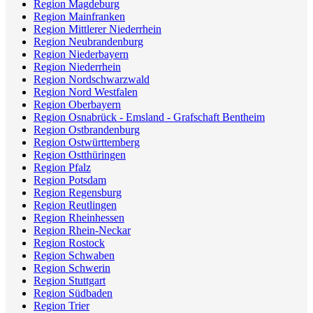
Region Magdeburg
Region Mainfranken
Region Mittlerer Niederrhein
Region Neubrandenburg
Region Niederbayern
Region Niederrhein
Region Nordschwarzwald
Region Nord Westfalen
Region Oberbayern
Region Osnabrück - Emsland - Grafschaft Bentheim
Region Ostbrandenburg
Region Ostwürttemberg
Region Ostthüringen
Region Pfalz
Region Potsdam
Region Regensburg
Region Reutlingen
Region Rheinhessen
Region Rhein-Neckar
Region Rostock
Region Schwaben
Region Schwerin
Region Stuttgart
Region Südbaden
Region Trier