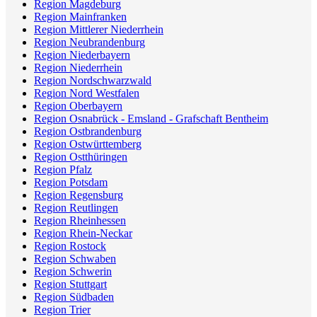
Region Magdeburg
Region Mainfranken
Region Mittlerer Niederrhein
Region Neubrandenburg
Region Niederbayern
Region Niederrhein
Region Nordschwarzwald
Region Nord Westfalen
Region Oberbayern
Region Osnabrück - Emsland - Grafschaft Bentheim
Region Ostbrandenburg
Region Ostwürttemberg
Region Ostthüringen
Region Pfalz
Region Potsdam
Region Regensburg
Region Reutlingen
Region Rheinhessen
Region Rhein-Neckar
Region Rostock
Region Schwaben
Region Schwerin
Region Stuttgart
Region Südbaden
Region Trier