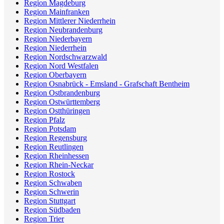
Region Magdeburg
Region Mainfranken
Region Mittlerer Niederrhein
Region Neubrandenburg
Region Niederbayern
Region Niederrhein
Region Nordschwarzwald
Region Nord Westfalen
Region Oberbayern
Region Osnabrück - Emsland - Grafschaft Bentheim
Region Ostbrandenburg
Region Ostwürttemberg
Region Ostthüringen
Region Pfalz
Region Potsdam
Region Regensburg
Region Reutlingen
Region Rheinhessen
Region Rhein-Neckar
Region Rostock
Region Schwaben
Region Schwerin
Region Stuttgart
Region Südbaden
Region Trier