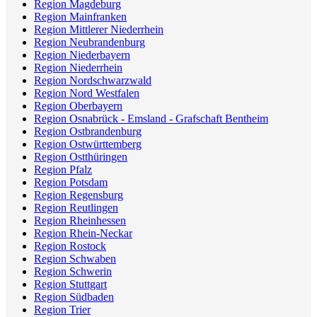
Region Magdeburg
Region Mainfranken
Region Mittlerer Niederrhein
Region Neubrandenburg
Region Niederbayern
Region Niederrhein
Region Nordschwarzwald
Region Nord Westfalen
Region Oberbayern
Region Osnabrück - Emsland - Grafschaft Bentheim
Region Ostbrandenburg
Region Ostwürttemberg
Region Ostthüringen
Region Pfalz
Region Potsdam
Region Regensburg
Region Reutlingen
Region Rheinhessen
Region Rhein-Neckar
Region Rostock
Region Schwaben
Region Schwerin
Region Stuttgart
Region Südbaden
Region Trier