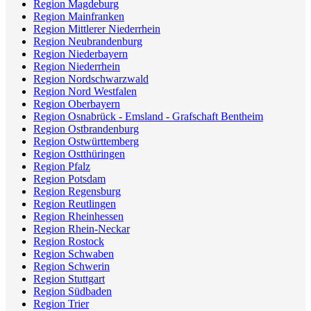
Region Magdeburg
Region Mainfranken
Region Mittlerer Niederrhein
Region Neubrandenburg
Region Niederbayern
Region Niederrhein
Region Nordschwarzwald
Region Nord Westfalen
Region Oberbayern
Region Osnabrück - Emsland - Grafschaft Bentheim
Region Ostbrandenburg
Region Ostwürttemberg
Region Ostthüringen
Region Pfalz
Region Potsdam
Region Regensburg
Region Reutlingen
Region Rheinhessen
Region Rhein-Neckar
Region Rostock
Region Schwaben
Region Schwerin
Region Stuttgart
Region Südbaden
Region Trier