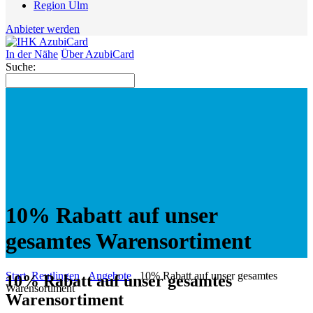
Region Ulm
Anbieter werden
In der Nähe
Über AzubiCard
Suche:
10% Rabatt auf unser
gesamtes Warensortiment
Start
Reutlingen
Angebote
10% Rabatt auf unser gesamtes
10% Rabatt auf unser gesamtes
Warensortiment
Warensortiment