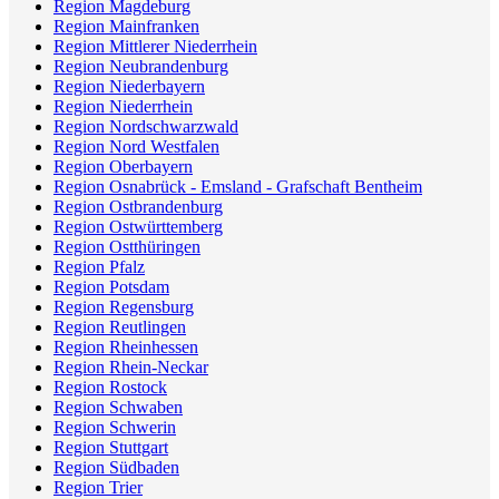
Region Magdeburg
Region Mainfranken
Region Mittlerer Niederrhein
Region Neubrandenburg
Region Niederbayern
Region Niederrhein
Region Nordschwarzwald
Region Nord Westfalen
Region Oberbayern
Region Osnabrück - Emsland - Grafschaft Bentheim
Region Ostbrandenburg
Region Ostwürttemberg
Region Ostthüringen
Region Pfalz
Region Potsdam
Region Regensburg
Region Reutlingen
Region Rheinhessen
Region Rhein-Neckar
Region Rostock
Region Schwaben
Region Schwerin
Region Stuttgart
Region Südbaden
Region Trier