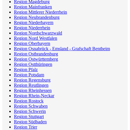
Region Magdeburg
Region Mainfranken
Region Mittlerer Niederrhein
Region Neubrandenburg
Region Niederbayern
Region Niederrhein
Region Nordschwarzwald
Region Nord Westfalen
Region Oberbayern
Region Osnabrück - Emsland - Grafschaft Bentheim
Region Ostbrandenburg
Region Ostwürttemberg
Region Ostthüringen
Region Pfalz
Region Potsdam
Region Regensburg
Region Reutlingen
Region Rheinhessen
Region Rhein-Neckar
Region Rostock
Region Schwaben
Region Schwerin
Region Stuttgart
Region Südbaden
Region Trier