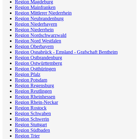
Region Magdeburg
Region Mainfranken
Region Mittlerer Niederrhein
Region Neubrandenburg
Region Niederbayern
Region Niederrhein
Region Nordschwarzwald
Region Nord Westfalen
Region Oberbayern
Region Osnabrück - Emsland - Grafschaft Bentheim
Region Ostbrandenburg
Region Ostwürttemberg
Region Ostthüringen
Region Pfalz
Region Potsdam
Region Regensburg
Region Reutlingen
Region Rheinhessen
Region Rhein-Neckar
Region Rostock
Region Schwaben
Region Schwerin
Region Stuttgart
Region Südbaden
Region Trier