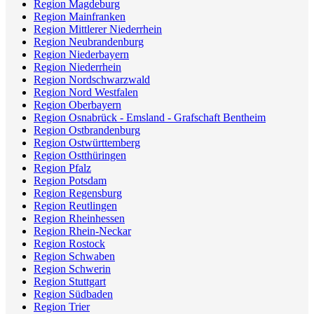
Region Magdeburg
Region Mainfranken
Region Mittlerer Niederrhein
Region Neubrandenburg
Region Niederbayern
Region Niederrhein
Region Nordschwarzwald
Region Nord Westfalen
Region Oberbayern
Region Osnabrück - Emsland - Grafschaft Bentheim
Region Ostbrandenburg
Region Ostwürttemberg
Region Ostthüringen
Region Pfalz
Region Potsdam
Region Regensburg
Region Reutlingen
Region Rheinhessen
Region Rhein-Neckar
Region Rostock
Region Schwaben
Region Schwerin
Region Stuttgart
Region Südbaden
Region Trier