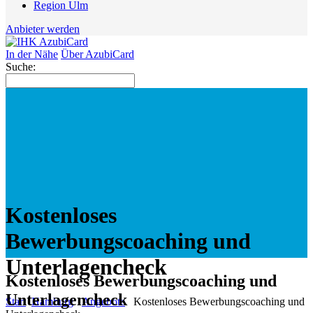
Region Ulm
Anbieter werden
In der Nähe
Über AzubiCard
Suche:
Kostenloses
Bewerbungscoaching und
Unterlagencheck
Kostenloses Bewerbungscoaching und
Unterlagencheck
Start
Hamburg
Angebote
Kostenloses Bewerbungscoaching und