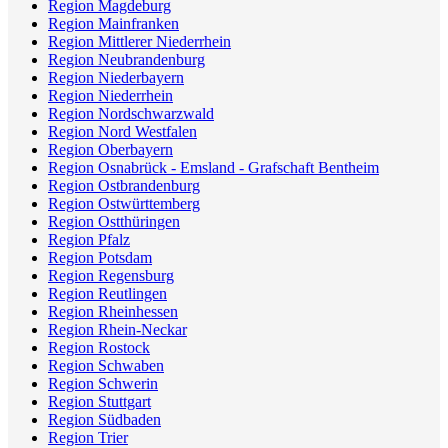
Region Magdeburg
Region Mainfranken
Region Mittlerer Niederrhein
Region Neubrandenburg
Region Niederbayern
Region Niederrhein
Region Nordschwarzwald
Region Nord Westfalen
Region Oberbayern
Region Osnabrück - Emsland - Grafschaft Bentheim
Region Ostbrandenburg
Region Ostwürttemberg
Region Ostthüringen
Region Pfalz
Region Potsdam
Region Regensburg
Region Reutlingen
Region Rheinhessen
Region Rhein-Neckar
Region Rostock
Region Schwaben
Region Schwerin
Region Stuttgart
Region Südbaden
Region Trier