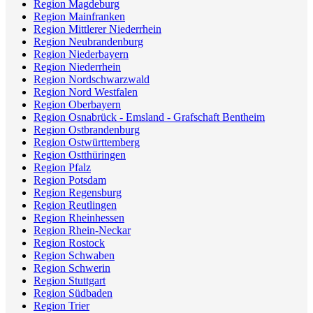
Region Magdeburg
Region Mainfranken
Region Mittlerer Niederrhein
Region Neubrandenburg
Region Niederbayern
Region Niederrhein
Region Nordschwarzwald
Region Nord Westfalen
Region Oberbayern
Region Osnabrück - Emsland - Grafschaft Bentheim
Region Ostbrandenburg
Region Ostwürttemberg
Region Ostthüringen
Region Pfalz
Region Potsdam
Region Regensburg
Region Reutlingen
Region Rheinhessen
Region Rhein-Neckar
Region Rostock
Region Schwaben
Region Schwerin
Region Stuttgart
Region Südbaden
Region Trier