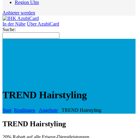
Region Ulm
Anbieter werden
In der Nähe
Über AzubiCard
Suche:
TREND Hairstyling
Start
Reutlingen
Angebote
TREND Hairstyling
TREND Hairstyling
20% Rabatt auf alle Friseur-Dienstleistungen