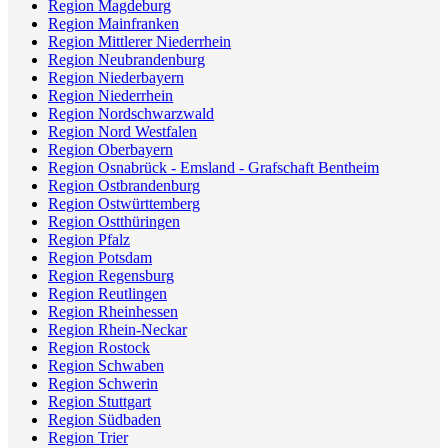
Region Magdeburg
Region Mainfranken
Region Mittlerer Niederrhein
Region Neubrandenburg
Region Niederbayern
Region Niederrhein
Region Nordschwarzwald
Region Nord Westfalen
Region Oberbayern
Region Osnabrück - Emsland - Grafschaft Bentheim
Region Ostbrandenburg
Region Ostwürttemberg
Region Ostthüringen
Region Pfalz
Region Potsdam
Region Regensburg
Region Reutlingen
Region Rheinhessen
Region Rhein-Neckar
Region Rostock
Region Schwaben
Region Schwerin
Region Stuttgart
Region Südbaden
Region Trier