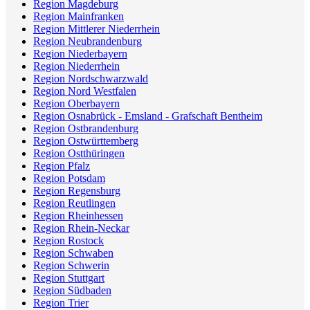
Region Magdeburg
Region Mainfranken
Region Mittlerer Niederrhein
Region Neubrandenburg
Region Niederbayern
Region Niederrhein
Region Nordschwarzwald
Region Nord Westfalen
Region Oberbayern
Region Osnabrück - Emsland - Grafschaft Bentheim
Region Ostbrandenburg
Region Ostwürttemberg
Region Ostthüringen
Region Pfalz
Region Potsdam
Region Regensburg
Region Reutlingen
Region Rheinhessen
Region Rhein-Neckar
Region Rostock
Region Schwaben
Region Schwerin
Region Stuttgart
Region Südbaden
Region Trier