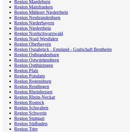
Region Magdeburg
Region Mainfranken
Region Mittlerer Niederrhein
Region Neubrandenburg
Region Niederbayern
Region Niederrhein
Region Nordschwarzwald
Region Nord Westfalen
Region Oberbayern
Region Osnabrück - Emsland - Grafschaft Bentheim
Region Ostbrandenburg
Region Ostwürttemberg
Region Ostthüringen
Region Pfalz
Region Potsdam
Region Regensburg
Region Reutlingen
Region Rheinhessen
Region Rhein-Neckar
Region Rostock
Region Schwaben
Region Schwerin
Region Stuttgart
Region Südbaden
Region Trier