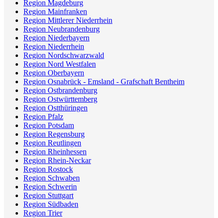
Region Magdeburg
Region Mainfranken
Region Mittlerer Niederrhein
Region Neubrandenburg
Region Niederbayern
Region Niederrhein
Region Nordschwarzwald
Region Nord Westfalen
Region Oberbayern
Region Osnabrück - Emsland - Grafschaft Bentheim
Region Ostbrandenburg
Region Ostwürttemberg
Region Ostthüringen
Region Pfalz
Region Potsdam
Region Regensburg
Region Reutlingen
Region Rheinhessen
Region Rhein-Neckar
Region Rostock
Region Schwaben
Region Schwerin
Region Stuttgart
Region Südbaden
Region Trier