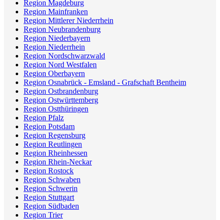
Region Magdeburg
Region Mainfranken
Region Mittlerer Niederrhein
Region Neubrandenburg
Region Niederbayern
Region Niederrhein
Region Nordschwarzwald
Region Nord Westfalen
Region Oberbayern
Region Osnabrück - Emsland - Grafschaft Bentheim
Region Ostbrandenburg
Region Ostwürttemberg
Region Ostthüringen
Region Pfalz
Region Potsdam
Region Regensburg
Region Reutlingen
Region Rheinhessen
Region Rhein-Neckar
Region Rostock
Region Schwaben
Region Schwerin
Region Stuttgart
Region Südbaden
Region Trier