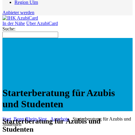
Region Ulm
Anbieter werden
In der Nähe
Über AzubiCard
Suche:
Starterberatung für Azubis
und Studenten
Start
Bonn Rhein-Sieg
Angebote
Starterberatung für Azubis und
Starterberatung für Azubis und
Studenten
Studenten