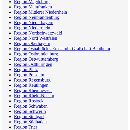
Region Magdeburg
Region Mainfranken
Region Mittlerer Niederrhein
Region Neubrandenburg
Region Niederbayern
Region Niederrhein
Region Nordschwarzwald
Region Nord Westfalen
Region Oberbayern
Region Osnabrück - Emsland - Grafschaft Bentheim
Region Ostbrandenburg
Region Ostwürttemberg
Region Ostthüringen
Region Pfalz
Region Potsdam
Region Regensburg
Region Reutlingen
Region Rheinhessen
Region Rhein-Neckar
Region Rostock
Region Schwaben
Region Schwerin
Region Stuttgart
Region Südbaden
Region Trier