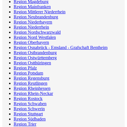
Region Magdeburg
Region Mainfranken
Region Mittlerer Niederrhein
Region Neubrandenburg
Region Niederbayern
Region Niederrhein
Region Nordschwarzwald
Region Nord Westfalen
Region Oberbayern
Region Osnabrück - Emsland - Grafschaft Bentheim
Region Ostbrandenburg
Region Ostwürttemberg
Region Ostthüringen
Region Pfalz
Region Potsdam
Region Regensburg
Region Reutlingen
Region Rheinhessen
Region Rhein-Neckar
Region Rostock
Region Schwaben
Region Schwerin
Region Stuttgart
Region Südbaden
Region Trier