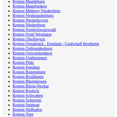
Region Magdeburg
Region Mainfranken
Region Mittlerer Niederrhein
Region Neubrandenburg
Region Niederbayern
Region Niederrhein
Region Nordschwarzwald
Region Nord Westfalen
Region Oberbayern
Region Osnabrück - Emsland - Grafschaft Bentheim
Region Ostbrandenburg
Region Ostwürttemberg
Region Ostthüringen
Region Pfalz
Region Potsdam
Region Regensburg
Region Reutlingen
Region Rheinhessen
Region Rhein-Neckar
Region Rostock
Region Schwaben
Region Schwerin
Region Stuttgart
Region Südbaden
Region Trier