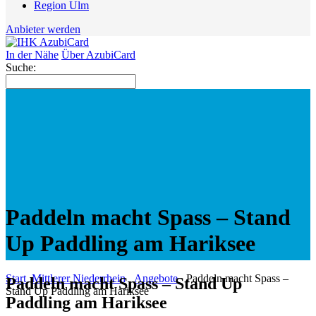
Region Ulm
Anbieter werden
In der Nähe
Über AzubiCard
Suche:
Paddeln macht Spass – Stand
Up Paddling am Hariksee
Start
Mittlerer Niederrhein
Angebote
Paddeln macht Spass –
Paddeln macht Spass – Stand Up
Stand Up Paddling am Hariksee
Paddling am Hariksee