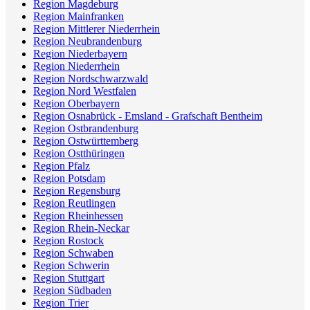
Region Magdeburg
Region Mainfranken
Region Mittlerer Niederrhein
Region Neubrandenburg
Region Niederbayern
Region Niederrhein
Region Nordschwarzwald
Region Nord Westfalen
Region Oberbayern
Region Osnabrück - Emsland - Grafschaft Bentheim
Region Ostbrandenburg
Region Ostwürttemberg
Region Ostthüringen
Region Pfalz
Region Potsdam
Region Regensburg
Region Reutlingen
Region Rheinhessen
Region Rhein-Neckar
Region Rostock
Region Schwaben
Region Schwerin
Region Stuttgart
Region Südbaden
Region Trier