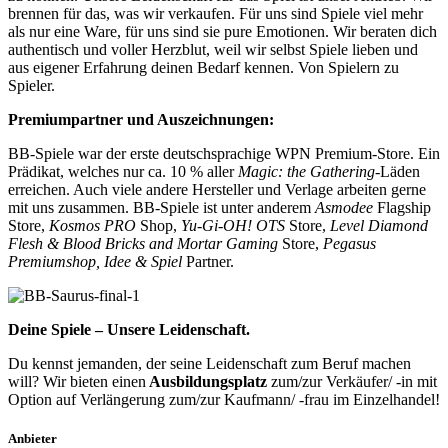
brennen für das, was wir verkaufen. Für uns sind Spiele viel mehr
als nur eine Ware, für uns sind sie pure Emotionen. Wir beraten dich
authentisch und voller Herzblut, weil wir selbst Spiele lieben und
aus eigener Erfahrung deinen Bedarf kennen. Von Spielern zu
Spieler.
Premiumpartner und Auszeichnungen:
BB-Spiele war der erste deutschsprachige WPN Premium-Store. Ein
Prädikat, welches nur ca. 10 % aller
Magic: the Gathering
-Läden
erreichen. Auch viele andere Hersteller und Verlage arbeiten gerne
mit uns zusammen. BB-Spiele ist unter anderem
Asmodee
Flagship
Store,
Kosmos PRO
Shop,
Yu-Gi-OH!
OTS
Store,
Level Diamond
Flesh & Blood Bricks and Mortar Gaming
Store,
Pegasus
Premiumshop, Idee & Spiel
Partner.
Deine Spiele – Unsere Leidenschaft.
Du kennst jemanden, der seine Leidenschaft zum Beruf machen
will? Wir bieten einen
Ausbildungsplatz
zum/zur Verkäufer/ -in mit
Option auf Verlängerung zum/zur Kaufmann/ -frau im Einzelhandel!
Anbieter