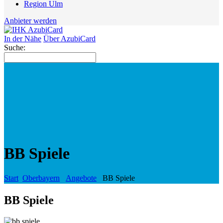
Region Ulm
Anbieter werden
In der Nähe
Über AzubiCard
Suche:
BB Spiele
Start
Oberbayern
Angebote
BB Spiele
BB Spiele