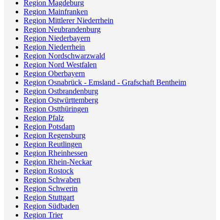
Region Magdeburg
Region Mainfranken
Region Mittlerer Niederrhein
Region Neubrandenburg
Region Niederbayern
Region Niederrhein
Region Nordschwarzwald
Region Nord Westfalen
Region Oberbayern
Region Osnabrück - Emsland - Grafschaft Bentheim
Region Ostbrandenburg
Region Ostwürttemberg
Region Ostthüringen
Region Pfalz
Region Potsdam
Region Regensburg
Region Reutlingen
Region Rheinhessen
Region Rhein-Neckar
Region Rostock
Region Schwaben
Region Schwerin
Region Stuttgart
Region Südbaden
Region Trier