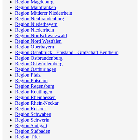
Region Magdeburg
Region Mainfranken
Region Mittlerer Niederrhein
Region Neubrandenburg
Region Niederbayern
Region Niederrhein
Region Nordschwarzwald
Region Nord Westfalen
Region Oberbayern
Region Osnabrück - Emsland - Grafschaft Bentheim
Region Ostbrandenburg
Region Ostwürttemberg
Region Ostthüringen
Region Pfalz
Region Potsdam
Region Regensburg
Region Reutlingen
Region Rheinhessen
Region Rhein-Neckar
Region Rostock
Region Schwaben
Region Schwerin
Region Stuttgart
Region Südbaden
Region Trier